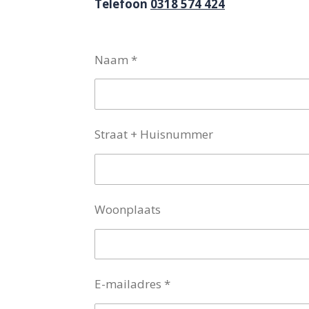
Telefoon
0318 574 424
Naam *
Straat + Huisnummer
Woonplaats
E-mailadres *