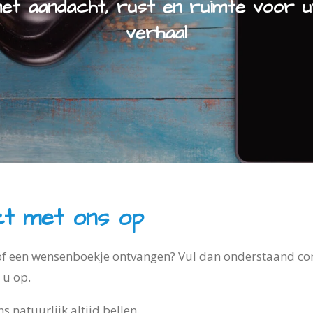
et aandacht, rust en ruimte voor 
verhaal
t met ons op
 of een wensenboekje ontvangen? Vul dan onderstaand con
 u op.
 natuurlijk altijd bellen.