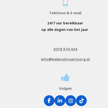
Telefoon & E-mail
24/7 uur bereikbaar
op alle dagen van het jaar
0318 574 424
info@beijeruitvaartzorg.nl
Volgen
F
L
I
T
a
i
n
i