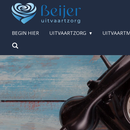
Ga
direct
naar
BEGIN HIER
UITVAARTZORG
UITVAART
de
hoofdinhoud