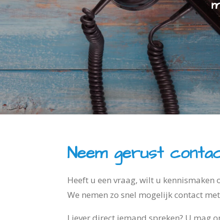
m
Neem gerust contac
Heeft u een vraag, wilt u kennismaken
We nemen zo snel mogelijk contact met
Liever direct iemand spreken? U mag ons