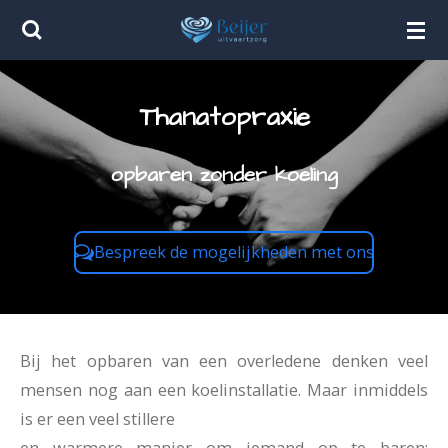
Ga
direct
naar
Thanatopraxie
de
hoofdinhoud
opbaren zonder koeling
Bespreek de mogelijkheden met ons
Bij het opbaren van een overledene denken veel
mensen nog aan een koelinstallatie. Maar inmiddels
is er een veel stillere
en warmere manier om iemand op te baren: