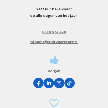
24/7 uur bereikbaar
op alle dagen van het jaar
0318 574 424
info@beijeruitvaartzorg.nl
Volgen
F
L
I
T
a
i
n
i
c
n
s
k
e
k
t
T
b
e
a
o
o
d
g
k