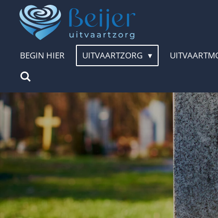
Ga
direct
naar
BEGIN HIER
UITVAARTZORG
UITVAARTM
de
hoofdinhoud