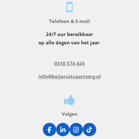
Telefoon & E-mail
24/7 uur bereikbaar
op alle dagen van het jaar
0318 574 424
info@beijeruitvaartzorg.nl
Volgen
F
L
I
T
a
i
n
i