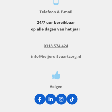
Telefoon & E-mail
24/7 uur bereikbaar
op alle dagen van het jaar
0318 574 424
info@beijeruitvaartzorg.nl
Volgen
F
L
I
T
a
i
n
i
c
n
s
k