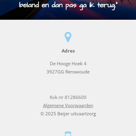
beland en dan pas ga ik terug.”
Adres
De Hooge Hoek 4
3927GG Renswoude
Kvk-nr 81286600
Algemene Voorwaarden
© 2025 Beijer uitvaartzorg