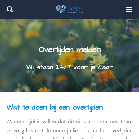
Ga
direct
naar
de
hoofdinhoud
Overlijden melden
Wij staan 24/7 voor je klaar
Wat te doen bij een overlijden
Wanneer jullie willen dat de uitvaart door ons team
verzorgd wordt, kunnen jullie ons na het overlijden