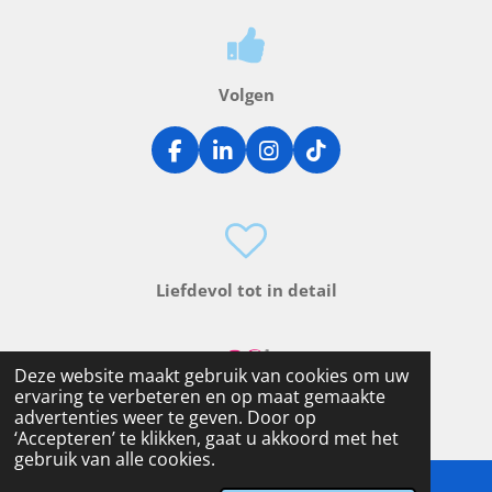
Volgen
F
L
I
T
a
i
n
i
c
n
s
k
e
k
t
T
b
e
a
o
o
d
g
k
o
I
r
Liefdevol tot in detail
k
n
a
m
Deze website maakt gebruik van cookies om uw
ervaring te verbeteren en op maat gemaakte
advertenties weer te geven. Door op
‘Accepteren’ te klikken, gaat u akkoord met het
gebruik van alle cookies.