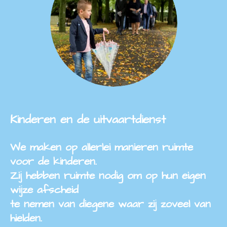
Kinderen en de uitvaartdienst
We maken op allerlei manieren ruimte
voor de kinderen.
Zij hebben ruimte nodig om op hun eigen
wijze afscheid
te nemen van diegene waar zij zoveel van
hielden.