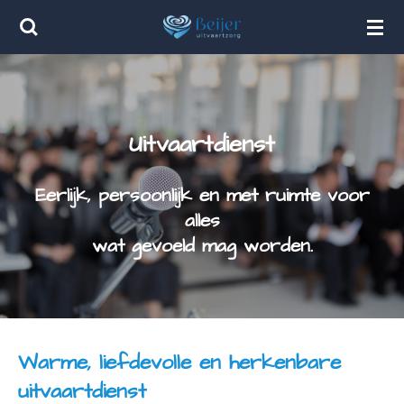
Ga
direct
naar
de
hoofdinhoud
Uitvaartdienst
Eerlijk, persoonlijk en met ruimte voor
alles
wat gevoeld mag worden.
Warme, liefdevolle en herkenbare
uitvaartdienst