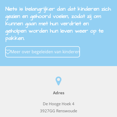
Niets is belangrijker dan dat kinderen zich
gezien en gehoord voelen, zodat zij om
kunnen gaan met hun verdriet en
geholpen worden hun leven weer op te
pakken.
Meer over begeleiden van kinderen
Adres
De Hooge Hoek 4
3927GG Renswoude