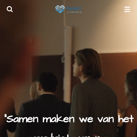
Ga
direct
naar
de
hoofdinhoud
"Samen maken we van het