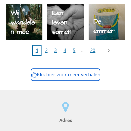
voor de
d
Wij
Een
liefde
De
wandele
leven
emmer
n mee
samen
1
2
3
4
5
20
Klik hier voor meer verhalen
Adres