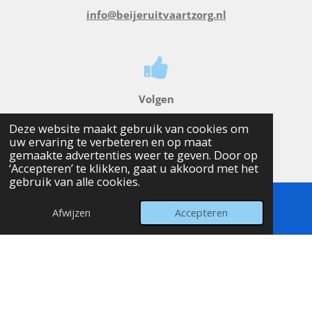
info@beijeruitvaartzorg.nl
Volgen
Deze website maakt gebruik van cookies om
F
L
I
T
uw ervaring te verbeteren en op maat
a
i
n
i
gemaakte advertenties weer te geven. Door op
c
n
s
k
‘Accepteren’ te klikken, gaat u akkoord met het
e
k
t
T
gebruik van alle cookies.
b
e
a
o
o
d
g
k
Afwijzen
Accepteren
E-mailadres
Telefoonnummer
Kaart
o
I
r
Liefdevol tot in detail
k
n
a
m