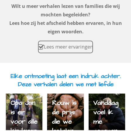
Wilt u meer verhalen lezen van families die wij
mochten begeleiden?
Lees hoe zij het afscheid hebben ervaren, in hun
eigen woorden.
Lees meer ervaringen
Elke ontmoeting laat een indruk achter.
Deze verhalen delen we met liefde
Opa Jan
Rouw is
Vandaag
is er
de prijs
voel ik
voor alle
die we
me
kinderen
betalen
gezegen