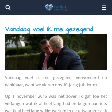
Ga
direct
naar
Vandaag voel ik me gezegend
de
hoofdinhoud
Vandaag voel ik me gezegend, verwonderd en
dankbaar, want we vieren ons 10-jarig jubileum.
Op 1 november 2015 was het zover. Ik gaf toe het
verlangen wat ik al heel lang had en begon aan iets
wat ik al heel lang wilde: werken in de uitvaartzorg. Ik