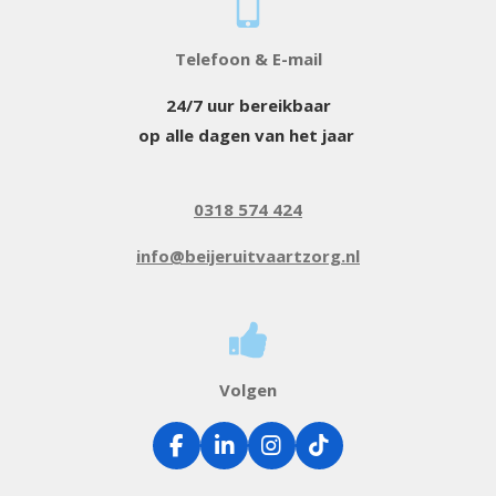
Telefoon & E-mail
24/7 uur bereikbaar
op alle dagen van het jaar
0318 574 424
info@beijeruitvaartzorg.nl
Volgen
F
L
I
T
a
i
n
i
c
n
s
k