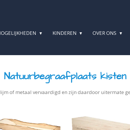
MOGELIJKHEDEN
KINDEREN
OVER ONS
Natuurbegraafplaats kisten
lijm of metaal vervaardigd en zijn daardoor uitermate g