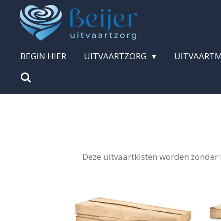
Ga
direct
naar
BEGIN HIER
UITVAARTZORG
UITVAART
de
hoofdinhoud
Deze uitvaartkisten worden zonder 