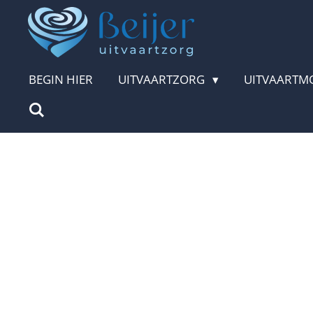
Ga
direct
naar
BEGIN HIER
UITVAARTZORG
UITVAARTM
de
hoofdinhoud