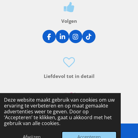
Volgen
F
L
I
T
a
i
n
i
c
n
s
k
e
k
t
T
b
e
a
o
o
d
g
k
o
I
r
Liefdevol tot in detail
k
n
a
m
Deze website maakt gebruik van cookies om uw
ervaring te verbeteren en op maat gemaakte
advertenties weer te geven. Door op
‘Accepteren’ te klikken, gaat u akkoord met het
gebruik van alle cookies.
Afwijzen
Accepteren