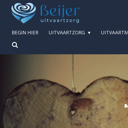
Ga
direct
naar
BEGIN HIER
UITVAARTZORG
UITVAART
de
hoofdinhoud