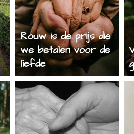
Rouw is de prijs die
we betalen voor de
V
liefde