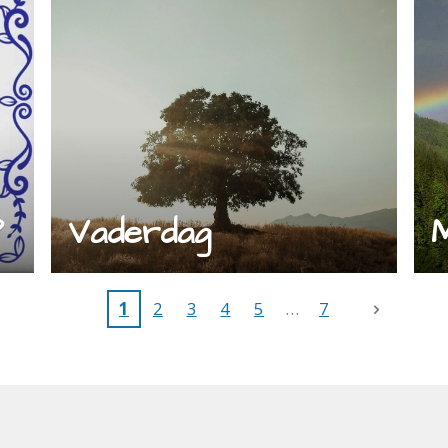
?
Vaderdag
M
1
2
3
4
5
7