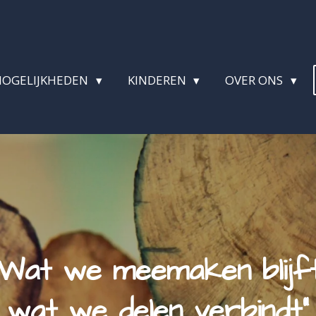
MOGELIJKHEDEN
KINDEREN
OVER ONS
"Wat we meemaken blijft
wat we delen verbindt"