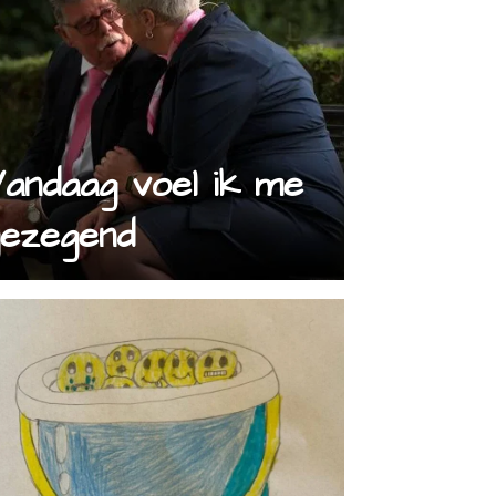
andaag voel ik me
gezegend