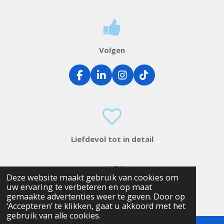
Volgen
F
L
I
T
a
i
n
i
c
n
s
k
e
k
t
T
b
e
a
o
o
d
g
k
o
I
r
Liefdevol tot in detail
k
n
a
m
Deze website maakt gebruik van cookies om
uw ervaring te verbeteren en op maat
gemaakte advertenties weer te geven. Door op
‘Accepteren’ te klikken, gaat u akkoord met het
gebruik van alle cookies.