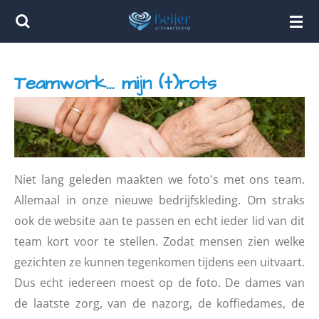
Ga
direct
naar
Teamwork... mijn (t)rots
de
hoofdinhoud
Niet lang geleden maakten we foto's met ons team.
Allemaal in onze nieuwe bedrijfskleding. Om straks
ook de website aan te passen en echt ieder lid van dit
team kort voor te stellen. Zodat mensen zien welke
gezichten ze kunnen tegenkomen tijdens een uitvaart.
Dus echt iedereen moest op de foto. De dames van
de laatste zorg, van de nazorg, de koffiedames, de