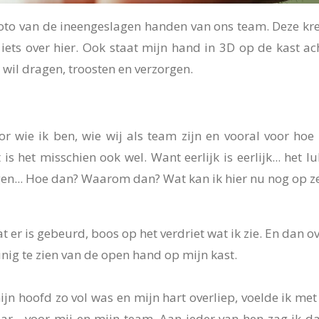
oto van de ineengeslagen handen van ons team. Deze kree
 iets over hier. Ook staat mijn hand in 3D op de kast a
 wil dragen, troosten en verzorgen.
r wie ik ben, wie wij als team zijn en vooral voor hoe
t is het misschien ook wel. Want eerlijk is eerlijk... het 
gen... Hoe dan? Waarom dan? Wat kan ik hier nu nog op 
 er is gebeurd, boos op het verdriet wat ik zie. En dan o
inig te zien van de open hand op mijn kast.
ijn hoofd zo vol was en mijn hart overliep, voelde ik me
r... voor mij en mijn team. Aan ieder van hen zag ik d