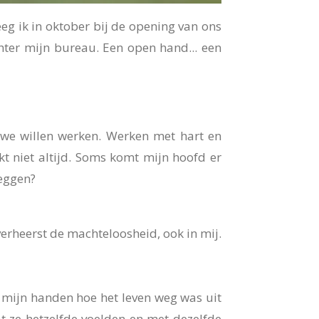
g ik in oktober bij de opening van ons
chter mijn bureau. Een open hand... een
 we willen werken.
Werken met hart en
lukt niet altijd. Soms komt mijn hoofd er
zeggen?
verheerst de machteloosheid, ook in mij.
t mijn handen hoe het leven weg was uit
at ze hetzelfde voelden en met dezelfde