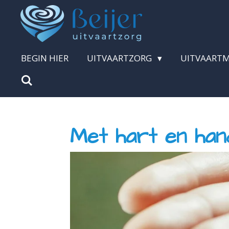
Ga
direct
naar
BEGIN HIER
UITVAARTZORG
UITVAART
de
hoofdinhoud
Met hart en han