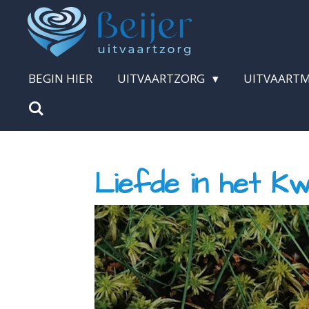
Ga
direct
naar
BEGIN HIER
UITVAARTZORG
UITVAART
de
hoofdinhoud
Liefde in het K