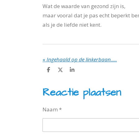
Wat de waarde van gezond zijn is,
maar vooral dat je pas echt beperkt ben
als je de liefde niet kent.
«
Ingehaald op de linkerbaan.....
D
D
S
e
e
h
l
e
a
e
l
r
Reactie plaatsen
n
e
Naam *