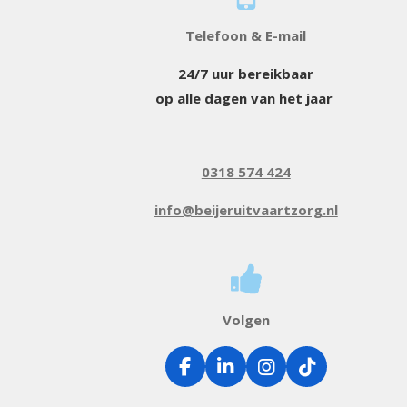
Telefoon & E-mail
24/7 uur bereikbaar
op alle dagen van het jaar
0318 574 424
info@beijeruitvaartzorg.nl
Volgen
F
L
I
T
a
i
n
i