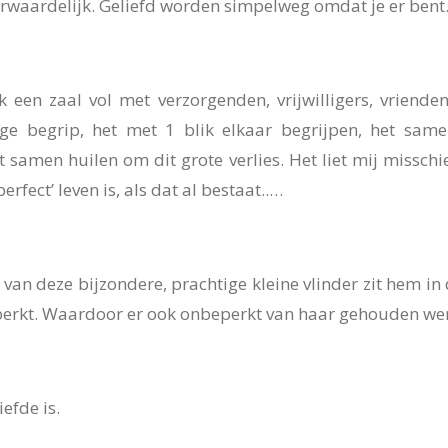
voorwaardelijk. Geliefd worden simpelweg omdat je er bent
een zaal vol met verzorgenden, vrijwilligers, vriend
ge begrip, het met 1 blik elkaar begrijpen, het sam
 samen huilen om dit grote verlies. Het liet mij missch
erfect’ leven is, als dat al bestaat..…
van deze bijzondere, prachtige kleine vlinder zit hem in d
beperkt. Waardoor er ook onbeperkt van haar gehouden wer
efde is.