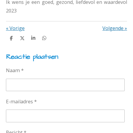
Ik wens je een goed, gezond, liefdevol en waardevol
2023
«
Vorige
Volgende
»
D
D
S
D
e
e
h
e
l
e
a
l
Reactie plaatsen
e
l
r
e
n
e
n
Naam *
E-mailadres *
Bericht *