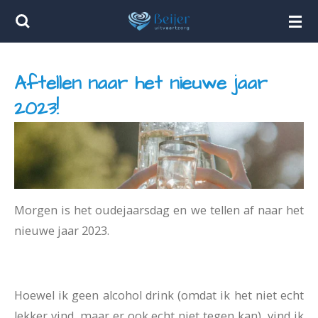
Ga
direct
naar
Aftellen naar het nieuwe jaar
de
hoofdinhoud
2023!
Morgen is het oudejaarsdag en we tellen af naar het
nieuwe jaar 2023.
Hoewel ik geen alcohol drink (omdat ik het niet echt
lekker vind, maar er ook echt niet tegen kan), vind ik