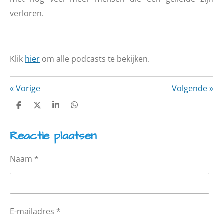
verloren.
Klik
hier
om alle podcasts te bekijken.
«
Vorige
Volgende
»
D
D
S
D
e
e
h
e
l
e
a
l
Reactie plaatsen
e
l
r
e
n
e
n
Naam *
E-mailadres *