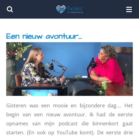
Ga
direct
naar
Een nieuw avontuur...
de
hoofdinhoud
Gisteren was een mooie en bijzondere dag….
Het
begin van een nieuw avontuur.
Ik had de eerste
opnames van mijn podcast die binnenkort gaat
starten. (En ook op YouTube komt).
De eerste drie