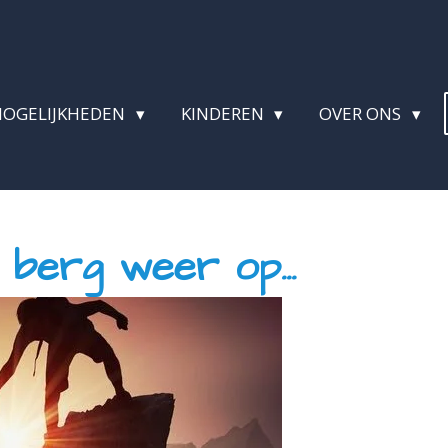
MOGELIJKHEDEN
KINDEREN
OVER ONS
e berg weer op...