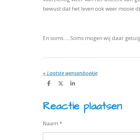
bewust dat het leven ook weer mooie 
En soms…. Soms mogen wij daar getuige v
«
Laatste wensenboekje
D
D
S
e
e
h
l
e
a
e
l
r
Reactie plaatsen
n
e
Naam *