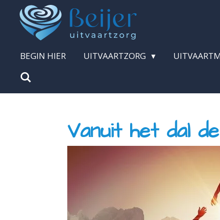
Ga
direct
naar
BEGIN HIER
UITVAARTZORG
UITVAART
de
hoofdinhoud
Vanuit het dal d