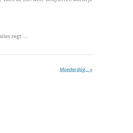
lles zegt…..
Moederdag...
»