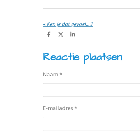
«
Ken je dat gevoel....?
D
D
S
e
e
h
l
e
a
e
l
r
Reactie plaatsen
n
e
Naam *
E-mailadres *