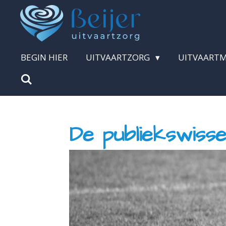
Ga
direct
naar
BEGIN HIER
UITVAARTZORG
UITVAART
de
hoofdinhoud
De publiekswissel.