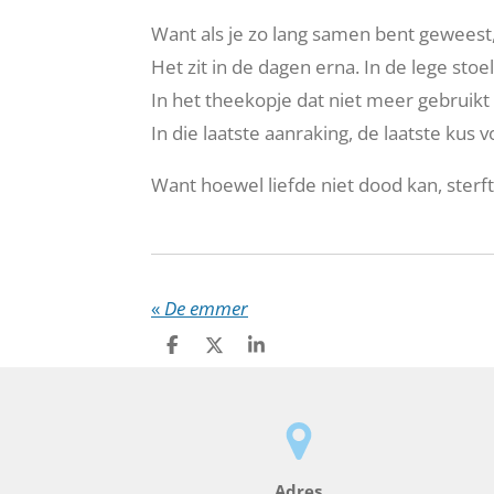
Want als je zo lang samen bent geweest,
Het zit in de dagen erna. In de lege stoel
In het theekopje dat niet meer gebruikt
In die laatste aanraking, de laatste kus v
Want hoewel liefde niet dood kan, sterf
«
De emmer
D
D
S
e
e
h
l
e
a
e
l
r
n
e
Adres