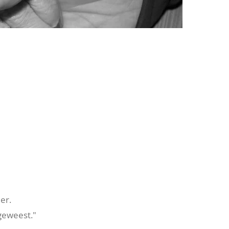
er.
 geweest."