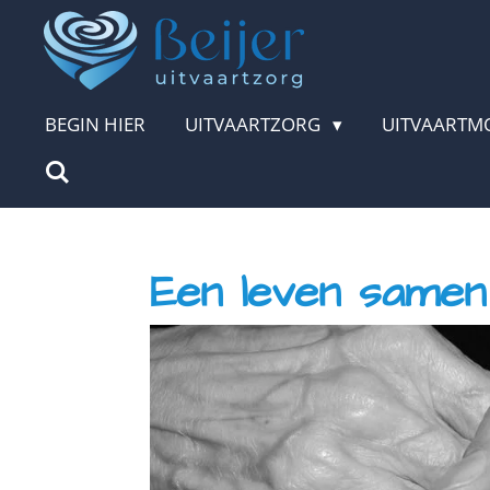
Ga
direct
naar
BEGIN HIER
UITVAARTZORG
UITVAARTM
de
hoofdinhoud
Een leven samen