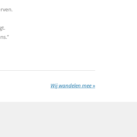
erven.
gt.
ns.”
Wij wandelen mee
»